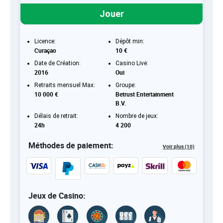
Jouer
Licence:
Dépôt min:
Curaçao
10 €
Date de Création:
Casino Live:
2016
Oui
Retraits mensuel Max:
Groupe:
10 000 €
Betrust Entertainment
B.V.
Délais de retrait:
Nombre de jeux:
24h
4 200
Méthodes de paiement:
Voir plus (10)
Jeux de Casino: