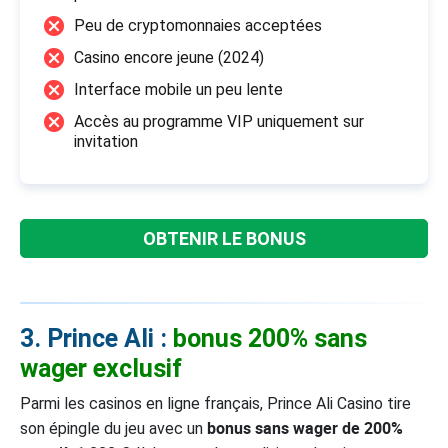
Peu de cryptomonnaies acceptées
Casino encore jeune (2024)
Interface mobile un peu lente
Accès au programme VIP uniquement sur
invitation
OBTENIR LE BONUS
3. Prince Ali :
bonus 200% sans
wager exclusif
Parmi les casinos en ligne français, Prince Ali Casino tire
bonus sans wager de 200%
son épingle du jeu avec un