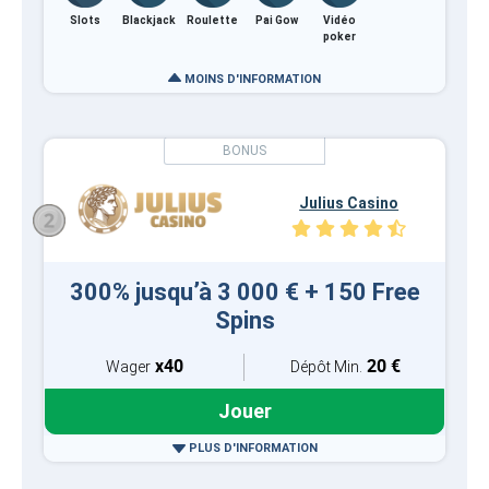
Slots
Blackjack
Roulette
Pai Gow
Vidéo
poker
MOINS D'INFORMATION
Julius Casino
300% jusqu’à 3 000 € + 150 Free
Spins
x40
20 €
Wager
Dépôt Min.
Jouer
PLUS D'INFORMATION