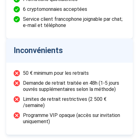
6 cryptomonnaies acceptées
Service client francophone joignable par chat;
e-mail et téléphone
Inconvénients
50 € minimum pour les retraits
Demande de retrait traitée en 48h (1-5 jours
ouvrés supplémentaires selon la méthode)
Limites de retrait restrictives (2 500 €
/semaine)
Programme VIP opaque (accès sur invitation
uniquement)