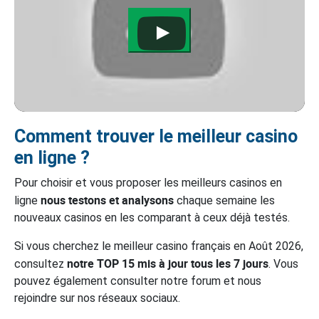
Comment trouver le meilleur casino
en ligne ?
Pour choisir et vous proposer les meilleurs casinos en
nous testons et analysons
ligne
chaque semaine les
nouveaux casinos en les comparant à ceux déjà testés.
Si vous cherchez le meilleur casino français en Août 2026,
notre TOP 15 mis à jour tous les 7 jours
consultez
. Vous
pouvez également consulter notre forum et nous
rejoindre sur nos réseaux sociaux.