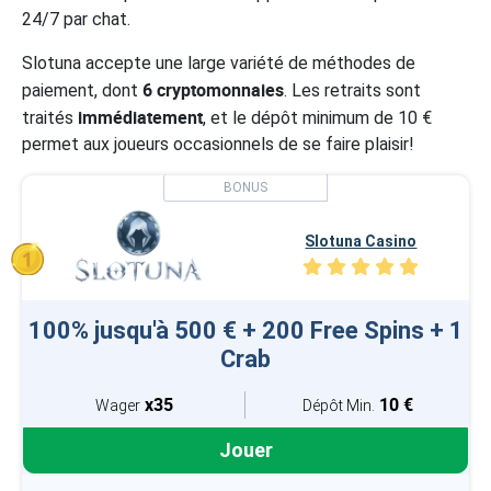
24/7 par chat.
Slotuna accepte une large variété de méthodes de
6 cryptomonnaies
paiement, dont
. Les retraits sont
immédiatement
traités
, et le dépôt minimum de 10 €
permet aux joueurs occasionnels de se faire plaisir!
Slotuna Casino
100% jusqu'à 500 € + 200 Free Spins + 1
Crab
x35
10 €
Wager
Dépôt Min.
Jouer