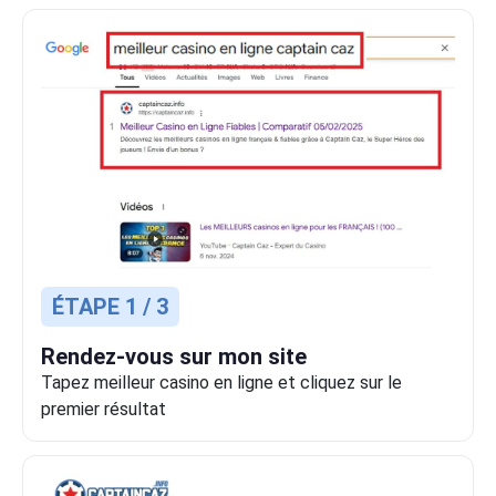
ÉTAPE 1 / 3
Rendez-vous sur mon site
Tapez meilleur casino en ligne et cliquez sur le
premier résultat