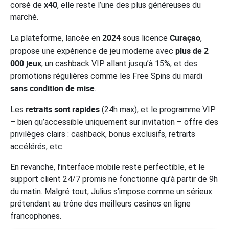
x40
corsé de
, elle reste l’une des plus généreuses du
marché.
2024
Curaçao
La plateforme, lancée en
sous licence
,
plus de 2
propose une expérience de jeu moderne avec
000 jeux
, un cashback VIP allant jusqu’à 15%, et des
promotions régulières comme les Free Spins du mardi
sans condition de mise
.
retraits sont rapides
Les
(24h max), et le programme VIP
– bien qu’accessible uniquement sur invitation – offre des
privilèges clairs : cashback, bonus exclusifs, retraits
accélérés, etc.
En revanche, l’interface mobile reste perfectible, et le
support client 24/7 promis ne fonctionne qu’à partir de 9h
du matin. Malgré tout, Julius s’impose comme un sérieux
prétendant au trône des meilleurs casinos en ligne
francophones.