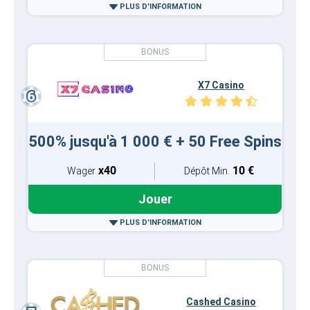
PLUS D'INFORMATION
X7 Casino
500% jusqu'à 1 000 € + 50 Free Spins
x40
10 €
Wager
Dépôt Min.
Jouer
PLUS D'INFORMATION
Cashed Casino