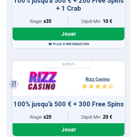
100% jusqu'à 500 € + 200 Free Spins
+ 1 Crab
x35
10 €
Wager
Dépôt Min.
Jouer
PLUS D'INFORMATION
Rizz Casino
100% jusqu'à 500 € + 300 Free Spins
x20
20 €
Wager
Dépôt Min.
Jouer