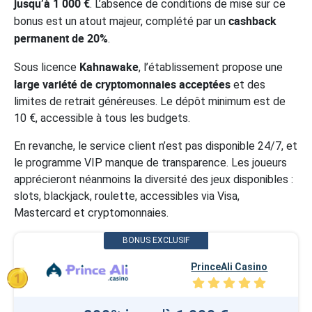
jusqu’à 1 000 €
. L’absence de conditions de mise sur ce
cashback
bonus est un atout majeur, complété par un
permanent de 20%
.
Kahnawake
Sous licence
, l’établissement propose une
large variété de cryptomonnaies acceptées
et des
limites de retrait généreuses. Le dépôt minimum est de
10 €, accessible à tous les budgets.
En revanche, le service client n’est pas disponible 24/7, et
le programme VIP manque de transparence. Les joueurs
apprécieront néanmoins la diversité des jeux disponibles :
slots, blackjack, roulette, accessibles via Visa,
Mastercard et cryptomonnaies.
PrinceAli Casino