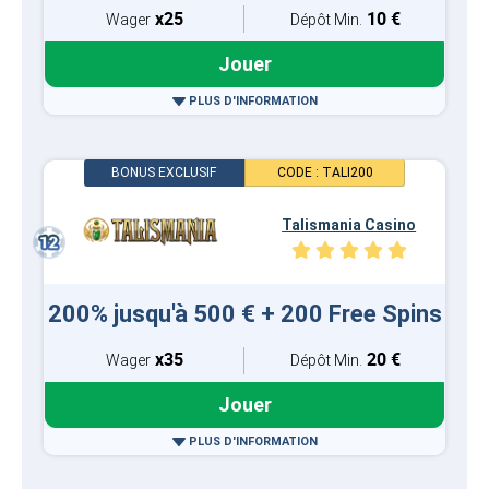
x25
10 €
Wager
Dépôt Min.
Jouer
PLUS D'INFORMATION
: TALI200
Talismania Casino
200% jusqu'à 500 € + 200 Free Spins
x35
20 €
Wager
Dépôt Min.
Jouer
PLUS D'INFORMATION