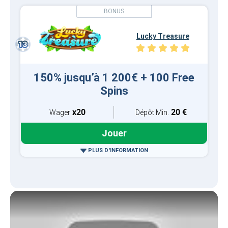
Lucky Treasure
150% jusqu’à 1 200€ + 100 Free
Spins
x20
20 €
Wager
Dépôt Min.
Jouer
PLUS D'INFORMATION