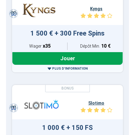
Kyngs
1 500 € + 300 Free Spins
x35
10 €
Wager
Dépôt Min.
Jouer
PLUS D'INFORMATION
Slotimo
1 000 € + 150 FS